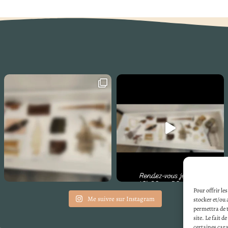
Pour offrir le
Me suivre sur Instagram
stocker et/ou 
permettra de t
site. Le fait 
certaines cara