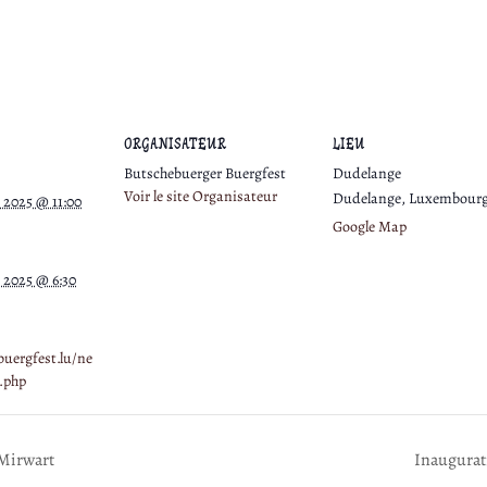
ORGANISATEUR
LIEU
Butschebuerger Buergfest
Dudelange
Voir le site Organisateur
Dudelange
,
Luxembour
 2025 @ 11:00
Google Map
 2025 @ 6:30
buergfest.lu/ne
.php
 Mirwart
Inaugurati