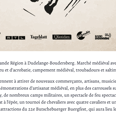
Grande Région à Dudelange-Boudersberg. Marché médiéval ave
 feu et d’acrobatie, campement médiéval, troubadours et salt
ennent à attirer de nouveaux commerçants, artisans, musicie
émonstrations d’artisanat médiéval, en plus des carrousels s
 de nombreux camps militaires, un spectacle de feu spectacu
à l’épée, un tournoi de chevaliers avec quatre cavaliers et u
ttractions du 22e Butschebuerger Buergfest, qui aura lieu les