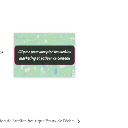
Cliquez pour accepter les cookies
Cliquez pour accepter les cookies
g
+
marketing et activer ce contenu
marketing et activer ce contenu
on de l’atelier-boutique Peaux de Pêche